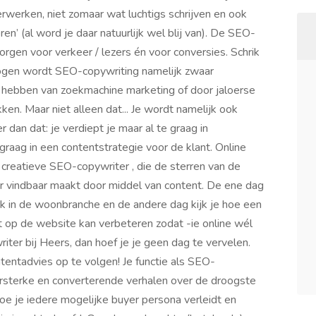
rwerken, niet zomaar wat luchtigs schrijven en ook
en’ (al word je daar natuurlijk wel blij van). De SEO-
orgen voor verkeer / lezers én voor conversies. Schrik
 ogen wordt SEO-copywriting namelijk zwaar
 hebben van zoekmachine marketing of door jaloerse
ken. Maar niet alleen dat... Je wordt namelijk ook
r dan dat: je verdiept je maar al te graag in
graag in een contentstrategie voor de klant. Online
creatieve SEO-copywriter , die de sterren van de
ter vindbaar maakt door middel van content. De ene dag
rk in de woonbranche en de andere dag kijk je hoe een
nt op de website kan verbeteren zodat -ie online wél
iter bij Heers, dan hoef je je geen dag te vervelen.
entadvies op te volgen! Je functie als SEO-
jzersterke en converterende verhalen over de droogste
oe je iedere mogelijke buyer persona verleidt en