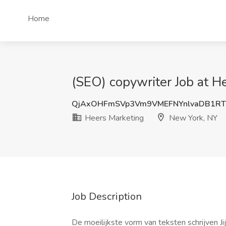
Home
(SEO) copywriter Job at H
QjAxOHFmSVp3Vm9VMEFNYnlvaDB1R
Heers Marketing
New York, NY
Job Description
De moeilijkste vorm van teksten schrijven Jij