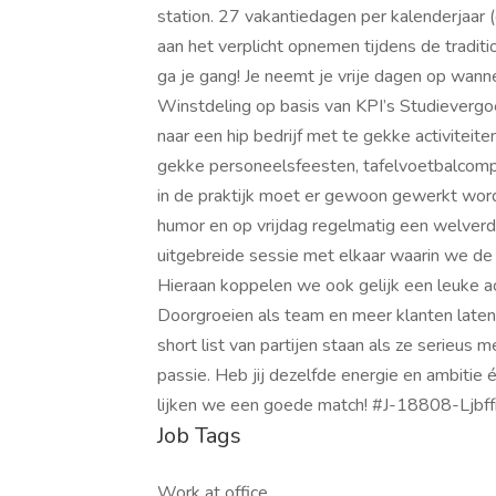
station. 27 vakantiedagen per kalenderjaar 
aan het verplicht opnemen tijdens de tradit
ga je gang! Je neemt je vrije dagen op wanne
Winstdeling op basis van KPI’s Studievergoe
naar een hip bedrijf met te gekke activitei
gekke personeelsfeesten, tafelvoetbalcompe
in de praktijk moet er gewoon gewerkt wo
humor en op vrijdag regelmatig een welverd
uitgebreide sessie met elkaar waarin we de
Hieraan koppelen we ook gelijk een leuke act
Doorgroeien als team en meer klanten laten
short list van partijen staan als ze serieus
passie. Heb jij dezelfde energie en ambitie 
lijken we een goede match! #J-18808-Ljbff
Job Tags
Work at office,