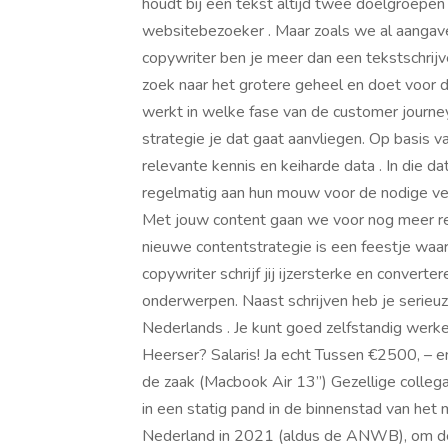
houdt bij een tekst altijd twee doelgroepen
websitebezoeker . Maar zoals we al aangav
copywriter ben je meer dan een tekstschrijve
zoek naar het grotere geheel en doet voor 
werkt in welke fase van de customer journe
strategie je dat gaat aanvliegen. Op basis v
relevante kennis en keiharde data . In die da
regelmatig aan hun mouw voor de nodige verd
Met jouw content gaan we voor nog meer res
nieuwe contentstrategie is een feestje waar
copywriter schrijf jij ijzersterke en convert
onderwerpen. Naast schrijven heb je serieuze
Nederlands . Je kunt goed zelfstandig werke
Heerser? Salaris! Ja echt Tussen €2500, – en
de zaak (Macbook Air 13”) Gezellige colleg
in een statig pand in de binnenstad van he
Nederland in 2021 (aldus de ANWB), om de