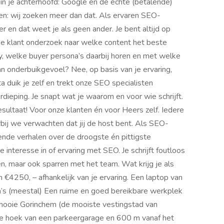
 in je achterhoofd: Google en de echte (betalende)
en: wij zoeken meer dan dat. Als ervaren SEO-
r en dat weet je als geen ander. Je bent altijd op
de klant onderzoek naar welke content het beste
y, welke buyer persona’s daarbij horen en met welke
an onderbuikgevoel? Nee, op basis van je ervaring,
ta duik je zelf en trekt onze SEO specialisten
ieping. Je snapt wat je waarom en voor wie schrijft.
ultaat! Voor onze klanten én voor Heers zelf. Iedere
bij we verwachten dat jij de host bent. Als SEO-
erende verhalen over de droogste én pittigste
 interesse in of ervaring met SEO. Je schrijft foutloos
n, maar ook sparren met het team. Wat krijg je als
 €4250, – afhankelijk van je ervaring. Een laptop van
a’s (meestal) Een ruime en goed bereikbare werkplek
t mooie Gorinchem (de mooiste vestingstad van
 hoek van een parkeergarage en 600 m vanaf het