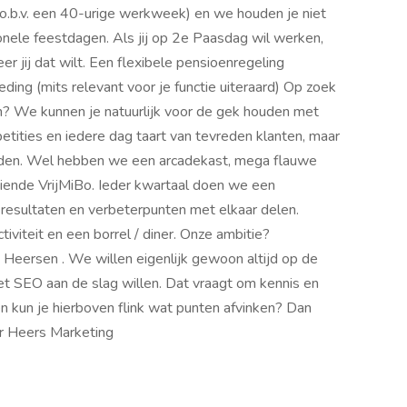
(o.b.v. een 40-urige werkweek) en we houden je niet
ionele feestdagen. Als jij op 2e Paasdag wil werken,
er jij dat wilt. Een flexibele pensioenregeling
ding (mits relevant voor je functie uiteraard) Op zoek
ten? We kunnen je natuurlijk voor de gek houden met
tities en iedere dag taart van tevreden klanten, maar
rden. Wel hebben we een arcadekast, mega flauwe
iende VrijMiBo. Ieder kwartaal doen we een
 resultaten en verbeterpunten met elkaar delen.
iviteit en een borrel / diner. Onze ambitie?
 Heersen . We willen eigenlijk gewoon altijd op de
 met SEO aan de slag willen. Dat vraagt om kennis en
én kun je hierboven flink wat punten afvinken? Dan
r Heers Marketing