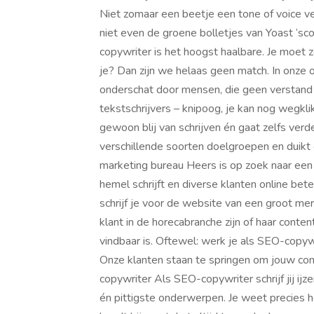
Niet zomaar een beetje een tone of voice ve
niet even de groene bolletjes van Yoast ‘scor
copywriter is het hoogst haalbare. Je moet z
je? Dan zijn we helaas geen match. In onze
onderschat door mensen, die geen verstand
tekstschrijvers – knipoog, je kan nog wegklik
gewoon blij van schrijven én gaat zelfs verde
verschillende soorten doelgroepen en duikt 
marketing bureau Heers is op zoek naar een 
hemel schrijft en diverse klanten online be
schrijf je voor de website van een groot me
klant in de horecabranche zijn of haar conte
vindbaar is. Oftewel: werk je als SEO-copywr
Onze klanten staan te springen om jouw cont
copywriter Als SEO-copywriter schrijf jij i
én pittigste onderwerpen. Je weet precies h